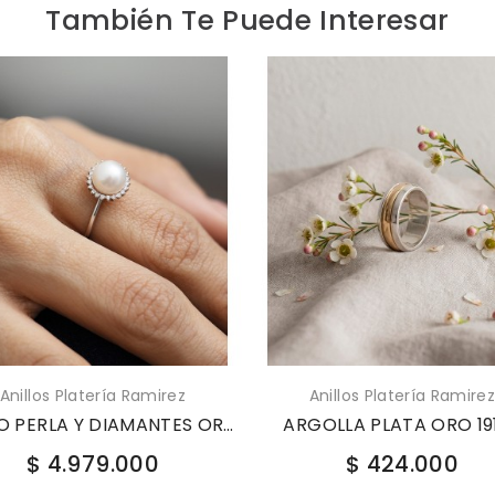
También Te Puede Interesar
Anillos Platería Ramirez
PAÑO POLISH C
O PERLA Y DIAMANTES ORO BLANCO 18K...
ARGOLLA PLATA ORO 19197
$ 40
$ 424.000