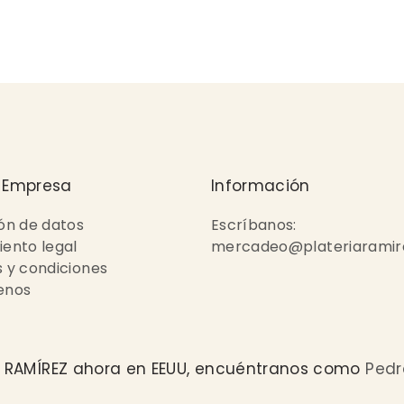
 Empresa
Información
ón de datos
Escríbanos:
ento legal
mercadeo@plateriaramir
 y condiciones
enos
A RAMÍREZ ahora en EEUU, encuéntranos como
Pedr