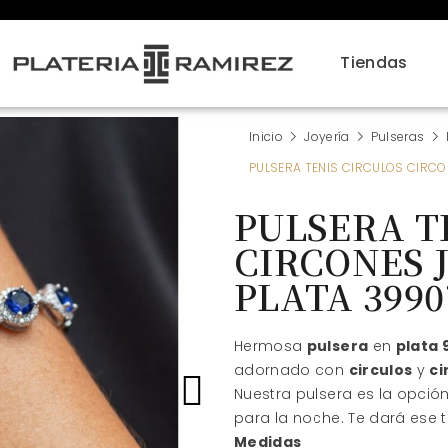
Tiendas
Inicio
Joyería
Pulseras
PULSERA TENIS CIRCULOS CIRCO
PULSERA T
CIRCONES 
PLATA 3990
Hermosa
pulsera
en
plata 
adornado con
circulos
y
ci
Nuestra pulsera es la opción
para la noche. Te dará ese t
Medidas