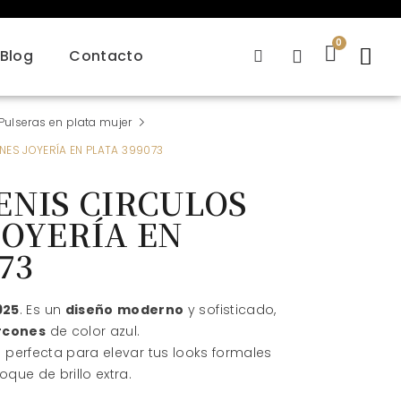
Blog
Contacto
Pulseras en plata mujer
NES JOYERÍA EN PLATA 399073
ENIS CIRCULOS
JOYERÍA EN
73
925
. Es un
diseño
moderno
y sofisticado,
rcones
de color azul.
 perfecta para elevar tus looks formales
oque de brillo extra.