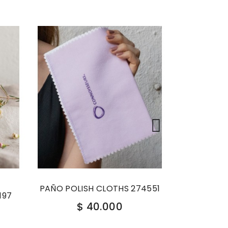
Brazaletes Platería Ramirez
LOTHS 274551
BRAZALETE PRECOLOMBINO ARO DECO. R5TP051A
.000
$ 223.000