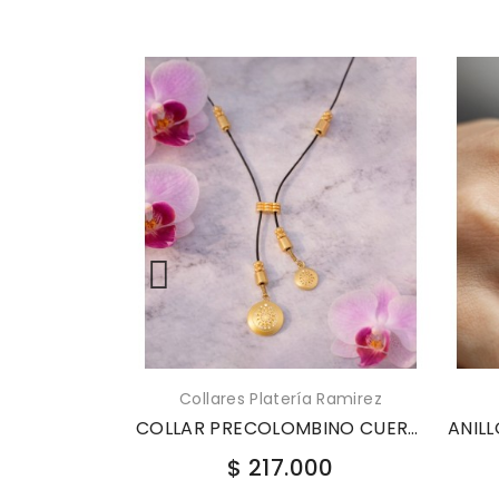
res Platería Ramirez
Anillos Platería Ramirez
COLLAR PRECOLOMBINO CUERO NEGRO CORBATA CRTP033
ANILL
$ 217.000
$ 4.979.000