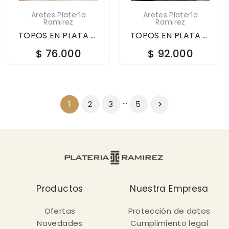
Aretes Platería
Aretes Platería
Ramirez
Ramirez
TOPOS EN PLATA LEY 925 GATO CORAZON CON CIRCON...
TOPOS EN PLATA LEY 925 ROMBO CON CIRCONES 620295
$ 76.000
$ 92.000
…
2
3
5
1

Productos
Nuestra Empresa
Ofertas
Protección de datos
Novedades
Cumplimiento legal