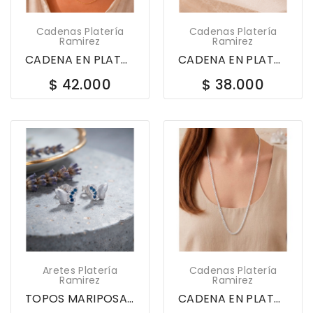
Cadenas Platería
Cadenas Platería
Ramirez
Ramirez
CADENA EN PLATA LEY 925 45CM DOR ROLON 578676
CADENA EN PLATA LEY 925 45CM DORADO SINGAPUR...
$ 42.000
$ 38.000
Aretes Platería
Cadenas Platería
Ramirez
Ramirez
TOPOS MARIPOSA EN PLATA LEY 925 CON CIRCONES...
CADENA EN PLATA LEY 925 DE 45CM BISMARK 620494