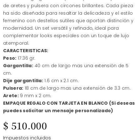
de aretes y pulsera con circones brillantes. Cada pieza
ha sido diseñada para resaltar la delicadeza y el estilo
femenino con destellos sutiles que aportan distinción y
modernidad. Un set versátil y refinado, ideal para
complementar looks especiales con un toque de lujo
atemporal.
CARACTERISTICAS:
Peso:
17.36 gr.
Gargantilla:
40 cm de largo mas una extensión de 5
cm.
Dije gargantilla:
1.6 cm x 2.1 cm.
Pulsera:
18 cm de largo mas una extensión de 3.3 cm.
Arete:
9 mm x 2 cm.
EMPAQUE REGALO CON TARJETA EN BLANCO (Si deseas
puedes solicitar un mensaje personalizado)
$ 510.000
Impuestos incluidos