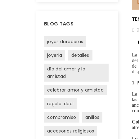
TE
BLOG TAGS
9
joyas duraderas
joyeria
detalles
La 
del
de 
día del amor y la
dis
amistad
1. 
celebrar amor y amistad
La 
las
regalo ideal
anc
con
compromiso
anillos
Col
atr
accesorios religiosos
Los