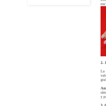
enc
2. 
La 
val
gra
Ani
sím
y p
3. 