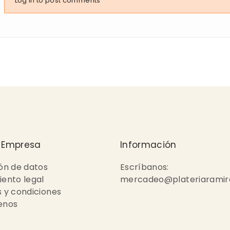
Log in to post comments
 Empresa
Información
ón de datos
Escríbanos:
ento legal
mercadeo@plateriaramir
 y condiciones
enos