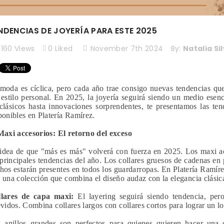
NDENCIAS DE JOYERÍA PARA ESTE 2025
160
Views
0
Liked
November 7th 2024
By:
Natalia Si
moda es cíclica, pero cada año trae consigo nuevas tendencias que
 estilo personal. En 2025, la joyería seguirá siendo un medio esen
clásicos hasta innovaciones sorprendentes, te presentamos las te
ponibles en Platería Ramírez.
Maxi accesorios: El retorno del exceso
idea de que "más es más" volverá con fuerza en 2025. Los maxi a
 principales tendencias del año. Los collares gruesos de cadenas en p
hos estarán presentes en todos los guardarropas. En Platería Ramíre
 una colección que combina el diseño audaz con la elegancia clásica
lares de capa maxi:
El layering seguirá siendo tendencia, per
evidos. Combina collares largos con collares cortos para lograr un 
 anillos grandes son perfectos para quienes quieren hacer una d