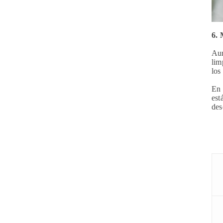
6. 
Aun
lim
los
En 
est
des