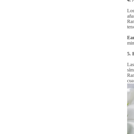
Los
aña
Ram
ten
Ear
min
5. 
Las
sím
Ram
cua