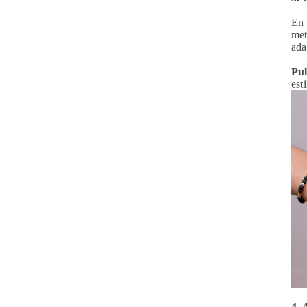
En 
met
ada
Pul
est
4. 