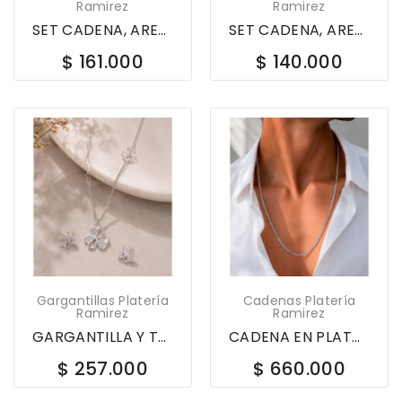
Ramirez
Ramirez
SET CADENA, ARETES Y DIJE EN PLATA LEY 925...
SET CADENA, ARETES Y DIJE EN PLATA LEY 925...
$ 161.000
$ 140.000
Gargantillas Platería
Cadenas Platería
Ramirez
Ramirez
GARGANTILLA Y TOPOS EN PLATA LEY 925 TREBOL CON...
CADENA EN PLATA LEY 925 60CM OJO DE PERDIZ 611845
$ 257.000
$ 660.000