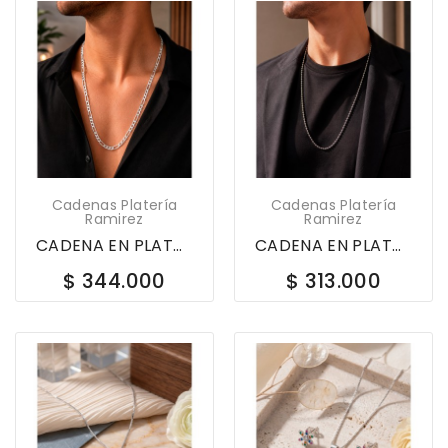
Cadenas Platería
Cadenas Platería
Ramirez
Ramirez
CADENA EN PLATA LEY 925 60CM FIGARO 3X1 617596
CADENA EN PLATA LEY 925 BOLTAS 60CM 617595
$ 344.000
$ 313.000