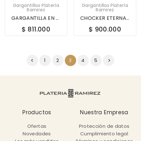
Gargantillas Platería
Gargantillas Platería
Ramirez
Ramirez
GARGANTILLA EN PLATA LEY 925 ARETES Y PULSERA...
CHOCKER ETERNAL EN BRONCE CH024
$ 811.000
$ 900.000
1
2
4
5
3


Productos
Nuestra Empresa
Ofertas
Protección de datos
Novedades
Cumplimiento legal