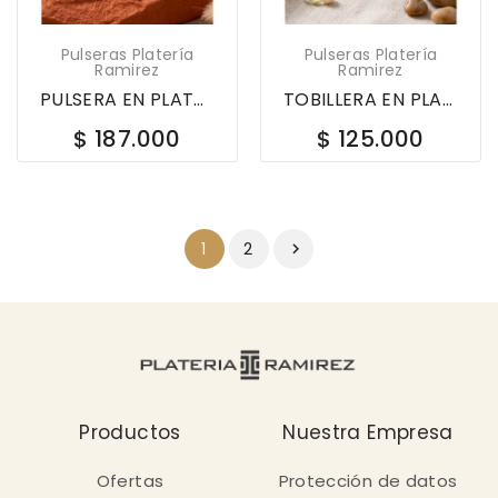
Pulseras Platería
Pulseras Platería
Ramirez
Ramirez
PULSERA EN PLATA LEY 925 TENIS CORAZON CON...
TOBILLERA EN PLATA LEY 925 CEREZA CON CIRCONES...
$ 187.000
$ 125.000
2
1

Productos
Nuestra Empresa
Ofertas
Protección de datos